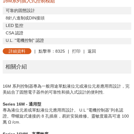
16M系列插入式控制模組
可靠的固態設計
8
針八進制或
DIN
接頭
LED
監控
CSA
認證
U.L. "
電機控制
"
認證
詳細資料
|
點擊率：8325
|
打印
|
返回
相關介紹
16M
系列控制器專為一般用途單點液位元或液位元差應用而設計，完
美結合了固態電子器件的可靠性和插入式設計的便利性
.
Series 16M -
通用型
專為液位元差或單點液位元應用而設計。
U.L “
電機控制器”列名認
證。帶螺旋式連接的
8
孔插座，易於安裝維修。靈敏度最高可達
100
萬
Ω /cm.
Series 16HM -
高靈敏度