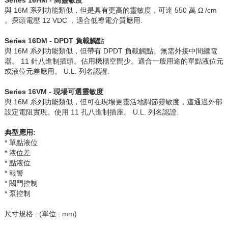
與
16M
系列功能類似，但是具有更高的靈敏度，可達
550
萬
Ω /cm
。探頭電壓
12 VDC
，適合低導電介質應用
.
Series 16DM - DPDT
負載觸點
與
16M
系列功能類似，但帶有
DPDT
負載觸點。無需外接中間繼電
器。
11
針八進制插頭。佔用機櫃空間少。適合一般用途的單點液位元
或液位元差應用。
U.L.
列名認證
.
Series 16VM -
現場可選靈敏度
與
16M
系列功能類似，但可在現場更靈活地調節靈敏度，這通過外部
設定電阻實現。使用
11
孔八進制插座。
U.L.
列名認證
.
典型應用
:
* 單點液位
* 液位差
* 點液位
* 報警
* 閥門控制
* 泵控制
尺寸規格
: (
單位
: mm)