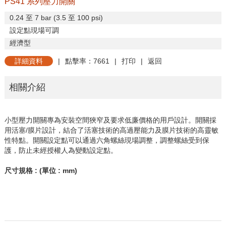
PS41 系列壓力開關
0.24
至
7 bar (3.5
至
100 psi)
設定點現場可調
經濟型
詳細資料
|
點擊率：7661
|
打印
|
返回
相關介紹
小型壓力開關專為安裝空間狹窄及要求低廉價格的用戶設計。開關採
用活塞
/
膜片設計，結合了活塞技術的高過壓能力及膜片技術的高靈敏
性特點。開關設定點可以通過六角螺絲現場調整，調整螺絲受到保
護，防止未經授權人為變動設定點。
尺寸規格
: (
單位
: mm)