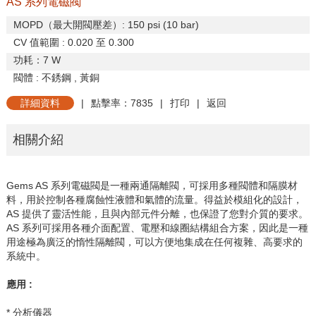
AS 系列電磁閥
MOPD
（最大開閥壓差）
: 150 psi (10 bar)
CV
值範圍
: 0.020
至
0.300
功耗
：
7 W
閥體
:
不銹鋼
,
黃銅
詳細資料
|
點擊率：7835
|
打印
|
返回
相關介紹
Gems AS
系列電磁閥是一種兩通隔離閥，可採用多種閥體和隔膜材
料，用於控制各種腐蝕性液體和氣體的流量。得益於模組化的設計，
AS
提供了靈活性能，且與內部元件分離，也保證了您對介質的要求。
AS
系列可採用各種介面配置、電壓和線圈結構組合方案，因此是一種
用途極為廣泛的惰性隔離閥，可以方便地集成在任何複雜、高要求的
系統中。
應用
:
* 分析儀器