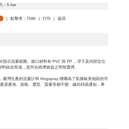
力：
5 bar
|
點擊率：7586
|
打印
|
返回
示流量範圍。接口材料有 PVC 與 PP ，浮子及內部定位
種不同材料組合而成，是符合經濟效益之明智選擇。
，臺灣生產的流量計和
Kingspray
噴嘴為了拓展歐美地區的市
生產原產地、規格、選型、質量等都不變。緣此特函通知，希