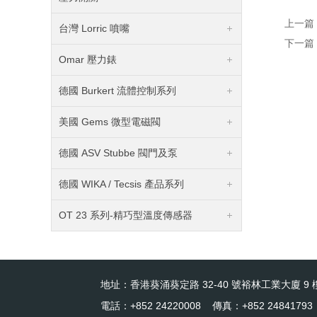
上一篇
台灣 Lorric 噴嘴
下一篇
Omar 壓力錶
德國 Burkert 流體控制系列
美國 Gems 微型電磁閥
德國 ASV Stubbe 閥門及泵
德國 WIKA / Tecsis 產品系列
OT 23 系列-精巧型溫度傳感器
地址：香港葵涌葵定路 32-40 號裕林工業大廈 9 樓
電話：+852 24220008 傳真：+852 24841793