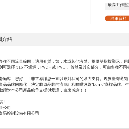
最高工作壓
詳細資料
關介紹
多種不同流量範圍，適用介質，如：水或其他液體。提供雙指標顯示，用於指
則可選擇 316 不銹鋼，PVDF 或 PVC 。管體及其它部分，可由多
老顧客，您好！！非常感謝您一直以來對我司的鼎力支持。現獲臺灣通知
產品品牌國際化，決定將原品牌的流量計和噴嘴改為“
Lorric
”商標品牌。
繼續對本公司產品給予支援與愛護，由衷感謝！！
祺！！
馬有限公司
奧馬控制設備有限公司