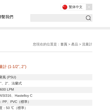
繁体中文
聯繫我們
您現在的位置是：
首頁
> 產品 > 流量計
(1-1/2", 2")
聚風
(PSU)
"
、
2"
、法蘭式
600 LPM
AISI316
、
Hastelloy C
：
PP
、
PVC
（標準）
度：
50
℃（標準）