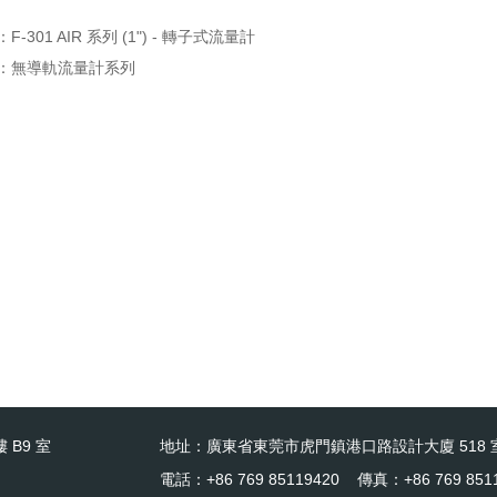
：
F-301 AIR 系列 (1") - 轉子式流量計
：
無導軌流量計系列
 B9 室
地址：廣東省東莞市虎門鎮港口路設計大廈 518 
電話：+86 769 85119420 傳真：+86 769 851