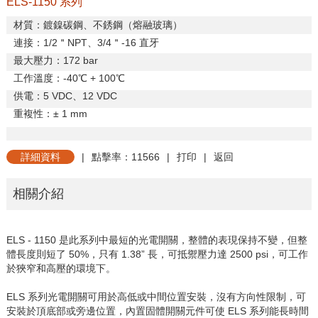
ELS-1150 系列
材質：鍍鎳碳鋼、不銹鋼（熔融玻璃）
連接：
1/2
＂
NPT
、
3/4
＂
-16
直牙
最大壓力：
172 bar
工作溫度：
-40
℃
+ 100
℃
供電：
5 VDC
、
12 VDC
重複性：±
1 mm
詳細資料
|
點擊率：11566
|
打印
|
返回
相關介紹
ELS - 1150 是此系列中最短的光電開關，整體的表現保持不變，但整
體長度則短了
50%
，只有
1.38”
長，可抵禦壓力達
2500 psi
，可工作
於狹窄和高壓的環境下。
ELS 系列光電開關可用於高低或中間位置安裝，沒有方向性限制，可
安裝於頂底部或旁邊位置，內置固體開關元件可使 ELS 系列能長時間