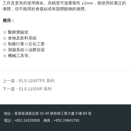
工作及更長的使用壽命。高精度可達重複性 ±1mm，能使用於廣泛的
液體，但不能用於會凝結或有固體餘物的液體。
應用：
☆
醫療實驗室
☆
食物及飲料系統
☆
制藥行業
☆
石化工業
☆
測漏系統
☆
油壓容器
☆
機械工具等。
上一篇：
ELS-1100TFE 系列
下一篇：
ELS-1150XP 系列
地址：香港葵涌葵定路 32-40 號裕林工業大廈 9 樓 B9 室
電話：+852 24220008 傳真：+852 24841793