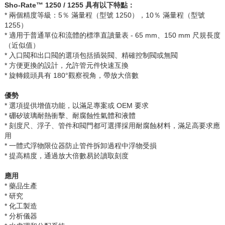
Sho-Rate™ 1250 / 1255
具有以下特點：
* 兩個精度等級：
5
％
滿量程（型號
1250
），
10
％
滿量程（型號
1255
）
* 適用于普通單位和流體的標準直讀量表
- 65 mm
、
150 mm
尺規長度
（近似值）
* 入口閥和出口閥的選項包括插裝閥、精確控制閥或無閥
* 方便更換的設計，允許管元件快速互換
* 旋轉鏡頭具有
180°
觀察視角，帶放大倍數
優勢
* 選項提供增值功能，以滿足專案或
OEM
要求
* 硼矽玻璃耐熱衝擊、耐腐蝕性氣體和液體
* 刻度尺、浮子、管件和閥門都可選擇採用耐腐蝕材料，滿足高要求應
用
* 一體式浮物限位器防止管件拆卸過程中浮物受損
* 提高精度，通過放大倍數易於讀取刻度
應用
* 藥品生產
* 研究
* 化工製造
* 分析儀器