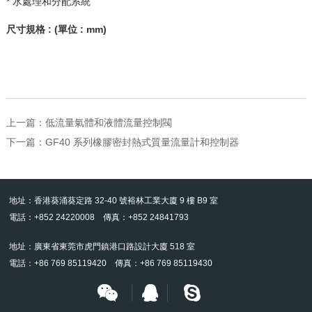
* 水處理和分配系統
尺寸規格
: (
單位
: mm)
上一篇：
低流量氣體和液體流量控制閥
下一篇：
GF40 系列橡膠密封熱式質量流量計和控制器
地址：香港葵涌葵定路 32-40 號裕林工業大廈 9 樓 B9 室
電話：+852 24220008 傳真：+852 24841793
地址：廣東省東莞市虎門鎮港口路設計大廈 518 室
電話：+86 769 85119420 傳真：+86 769 85119430