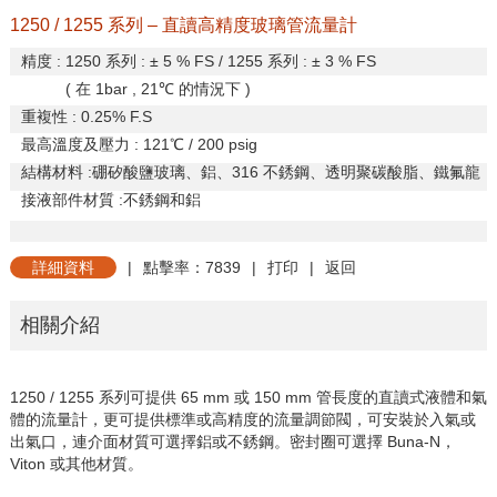
1250 / 1255 系列 – 直讀高精度玻璃管流量計
精度
: 1250
系列
:
±
5 % FS / 1255
系列
:
±
3 % FS
(
在
1bar , 21
℃
的情況下
)
重複性
: 0.25% F.S
最高溫度及壓力
: 121
℃
/ 200 psig
結構材料
:
硼矽酸鹽玻璃、鋁、
316
不銹鋼、透明聚碳酸脂、鐵氟龍
接液部件材質
:
不銹鋼和鋁
詳細資料
|
點擊率：7839
|
打印
|
返回
相關介紹
1250 / 1255
系列可提供
65 mm
或
150 mm
管長度的直讀式液體和氣
體的流量計，更可提供標準或高精度的流量調節閥，可安裝於入氣或
出氣口，連介面材質可選擇鋁或不銹鋼。密封圈可選擇
Buna-N
，
Viton
或其他材質。