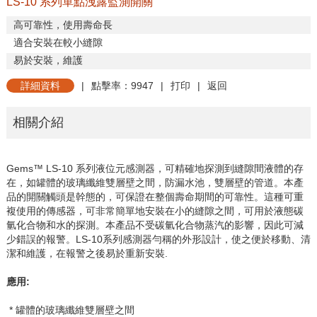
LS-10 系列單點洩露監測開關
高可靠性，使用壽命長
適合安裝在較小縫隙
易於安裝，維護
詳細資料
|
點擊率：9947
|
打印
|
返回
相關介紹
Gems™ LS-10
系列液位元感測器，可精確地探測到縫隙間液體的存
在，如罐體的玻璃纖維雙層壁之間，防漏水池，雙層壁的管道。本產
品的開關觸頭是幹態的，可保證在整個壽命期間的可靠性。這種可重
複使用的傳感器，可非常簡單地安裝在小的縫隙之間，可用於液態碳
氫化合物和水的探測。本產品不受碳氫化合物蒸汽的影響，因此可減
少錯誤的報警。
LS-10
系列感測器勻稱的外形設計，使之便於移動、清
潔和維護，在報警之後易於重新安裝
.
應用
:
* 罐體的玻璃纖維雙層壁之間