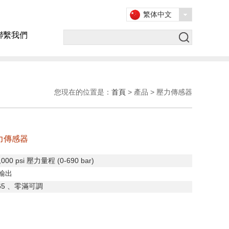
繁体中文
聯繫我們
您現在的位置是：
首頁
> 產品 > 壓力傳感器
力傳感器
,000 psi
壓力量程
(0-690 bar)
輸出
65
、零滿可調