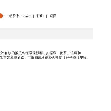
|
點擊率：7623
|
打印
|
返回
設計有效的抵抗各種環境影響，如振動、衝擊、溫度和
供電氣導線通路，可拆卸蓋板便於內部接線端子導線安裝。