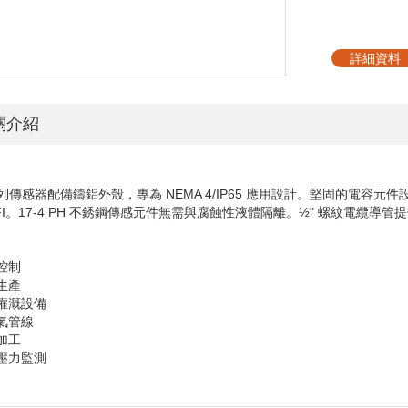
詳細資料
關介紹
列傳感器配備鑄鋁外殼，專為
NEMA 4/IP65
應用設計。堅固的電容元件
I
。
17-4 PH
不銹鋼傳感元件無需與腐蝕性液體隔離。½
"
螺紋電纜導管提
控制
生產
用灌溉設備
然氣管線
加工
業壓力監測