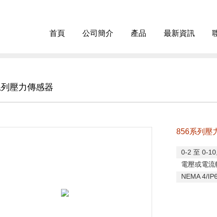
首頁
公司簡介
產品
最新資訊
6系列壓力傳感器
856系列壓
0-2
至
0-10
電壓或電流
NEMA 4/IP