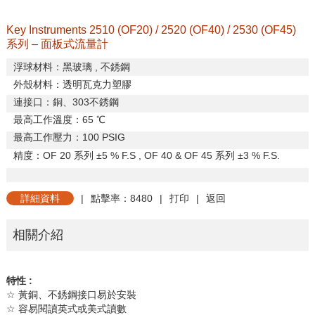
Key Instruments 2510 (OF20) / 2520 (OF40) / 2530 (OF45)
系列 – 面板式流量計
浮球材料：黑玻璃
,
不銹鋼
外殼材料：透明瓦克力塑膠
連接口：銅、
303
不銹鋼
最高工作溫度：
65
℃
最高工作壓力：
100 PSIG
精度：
OF 20
系列
±
5 % F.S , OF 40 & OF 45
系列 ±
3 % F.S.
詳細資料
|
點擊率：8480
|
打印
|
返回
相關介紹
特性
:
☆
黃銅、不銹鋼接口易於安裝
☆
容易閱讀英式或美式讀數