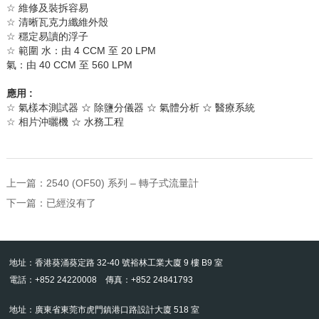
☆
維修及裝拆容易
☆
清晰瓦克力纖維外殼
☆
穩定易讀的浮子
☆
範圍
水：由
4 CCM
至
20 LPM
氣：由
40 CCM
至
560 LPM
應用
:
☆
氣樣本測試器
☆
除鹽分儀器
☆
氣體分析
☆
醫療系統
☆
相片沖曬機
☆
水務工程
上一篇：
2540 (OF50) 系列 – 轉子式流量計
下一篇：已經沒有了
地址：香港葵涌葵定路 32-40 號裕林工業大廈 9 樓 B9 室
電話：+852 24220008 傳真：+852 24841793
地址：廣東省東莞市虎門鎮港口路設計大廈 518 室