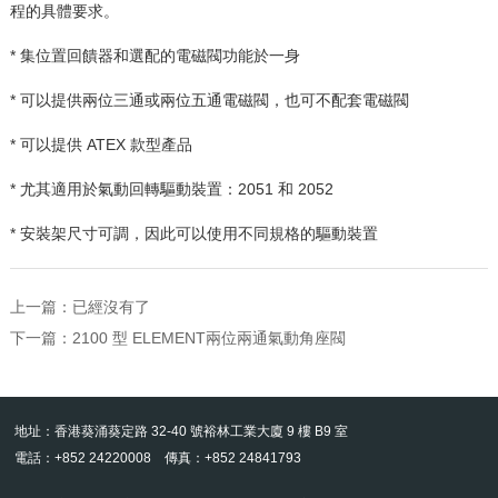
程的具體要求。
* 集位置回饋器和選配的電磁閥功能於一身
* 可以提供兩位三通或兩位五通電磁閥，也可不配套電磁閥
* 可以提供
ATEX
款型產品
* 尤其適用於氣動回轉驅動裝置：
2051
和
2052
* 安裝架尺寸可調，因此可以使用不同規格的驅動裝置
上一篇：已經沒有了
下一篇：
2100 型 ELEMENT兩位兩通氣動角座閥
地址：香港葵涌葵定路 32-40 號裕林工業大廈 9 樓 B9 室
電話：+852 24220008 傳真：+852 24841793