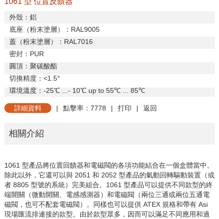
1061 型 位置反饋器
外殼：鋁
底座（粉末塗層）：
RAL9005
蓋（粉末塗層）：
RAL7016
密封：
PUR
圓頂：聚碳酸酯
切換精度：
<1.5
°
環境溫度：
-25
℃
...- 10
℃
up to 55
℃
... 85
℃
詳細資料
|
點擊率：7778
|
打印
|
返回
相關介紹
1061
型產品將位置回饋器和電磁閥的各項功能結合在一個盒體當中。
除此以外，它還可以與
2051
和
2052
型產品的氣動回轉驅動裝置（或
者
8805
型號的系統）完美組合。
1061
型產品可以提供不同款型的終
端開關（微動開關、電感感測器）和電磁閥（兩位三通或兩位五通電
磁閥，也可不配套電磁閥）。同樣也可以提供
ATEX
規格和帶有
Asi
現場匯流排連接的款型。由於款型眾多，因而可以滿足不同應用和過