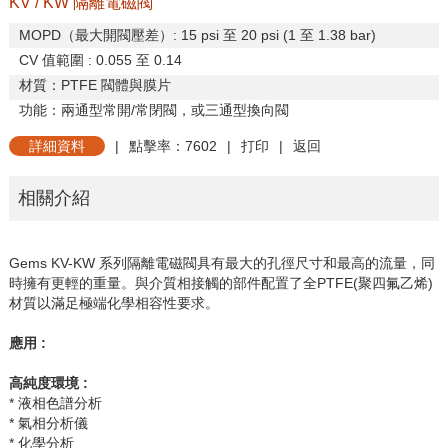
KV / KW 隔離電磁閥
MOPD
（最大開閥壓差）
: 15 psi
至
20 psi (1
至
1.38 bar)
CV
值範圍
: 0.055
至
0.14
材質：
PTFE
閥體與膜片
功能：兩通型常開
/
常閉閥，或三通型換向閥
詳細資料
|
點擊率：7602
|
打印
|
返回
相關介紹
Gems KV-KW
系列隔離電磁閥具有最大的孔徑尺寸和最高的流量，同
時擁有更輕的重量。與介質相接觸的部件配置了全
PTFE(
聚四氟乙烯
)
材質以滿足極端化學相容性要求。
應用
:
高純度環境 :
* 液相色譜分析
* 氣相分析儀
* 化學分析