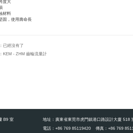
量跨度大
損
腐蝕材料
構堅固，使用壽命長
：已經沒有了
：
KEM - ZHM 齒輪流量計
 B9 室
地址：廣東省東莞市虎門鎮港口路設計大廈 518 
電話：+86 769 85119420 傳真：+86 769 851