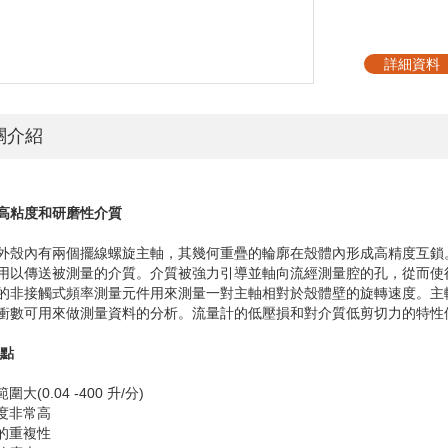
詳細資料
關介紹
高粘度和研磨性介質
外殼內有兩個擺線螺旋主軸，其幾何重疊的輪廓在殼體內形成高精度互鎖
用以傳送被測量的介質。介質被強力引導並軸向流經測量腔的孔，從而使
的非接觸式頻率測量元件用來測量一對主軸相對於殼體壁的旋轉速度。主
衝數可用來做測量資料的分析。流量計的低壓損和對介質低剪切力的特性
點
量範圍大
(0.04 -400
升
/
分
)
析度非常高
色的重複性