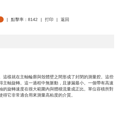
|
點擊率：8142
|
打印
|
返回
。這樣就在主軸輪廓與殼體壁之間形成了封閉的測量腔。這些
得主軸旋轉。這一過程中無脈動，且滲漏最小。一個帶有高速
軸的旋轉速度在很大範圍內與體積流量成正比。單位容積所對
使得它非常適合用來測量高粘度的介質。