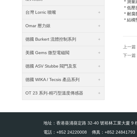
* 測
* 低壓
台灣 Lorric 噴嘴
* 耐
* 結
Omar 壓力錶
德國 Burkert 流體控制系列
上一篇
美國 Gems 微型電磁閥
下一篇
德國 ASV Stubbe 閥門及泵
德國 WIKA / Tecsis 產品系列
OT 23 系列-精巧型溫度傳感器
地址：香港葵涌葵定路 32-40 號裕林工業大廈 9 樓
電話：+852 24220008 傳真：+852 24841793