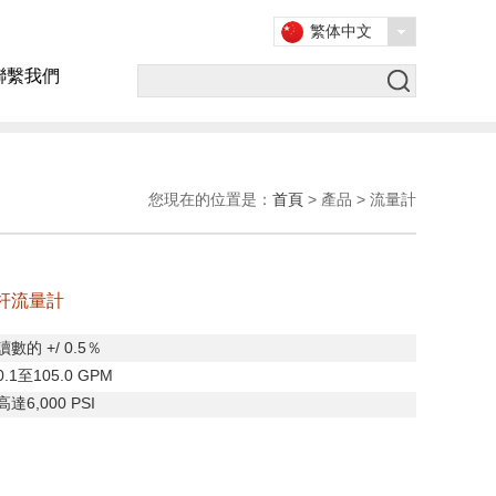
繁体中文
聯繫我們
您現在的位置是：
首頁
> 產品 > 流量計
螺杆流量計
讀數的
+/ 0.5
％
0.1
至
105.0 GPM
高達
6,000 PSI