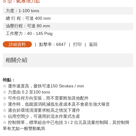
S 型 - 氣液增力缸
力度：
1-100 tons
總
行
程：可達
400 mm
油壓行程：可達
80 mm
工作壓力：
40 - 145 Psig
詳細資料
|
點擊率：6847
|
打印
|
返回
相關介紹
特點：
☆
運作速度高，最快可達
150 Strokes / min
☆
力度由
0.2
至
100 tons
☆
可作任何方向安裝，而不需要附加其他配件
☆
運作時，低能源消耗減低生産成本及不會産生強大噪音
☆
適合於環境清潔要求較高之情況下運作
☆
佔用空間少，可適用於流水作業式生産
☆
控制簡單，標準組合中已包括
3 / 2
位元及流量控制閥，其控制簡
單有尤如一般雙動氣筒