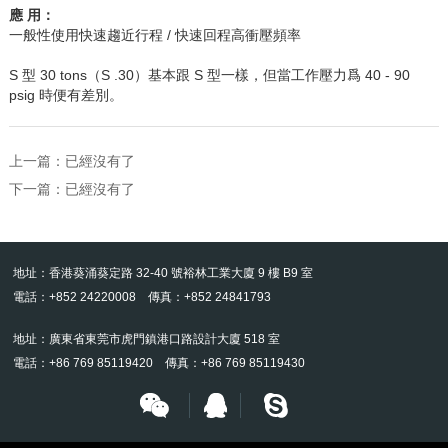
應
用：
一般性使用快速趨近行程
/
快速回程高衝壓頻率
S
型
30 tons
（
S .30
）基本跟
S
型一樣，但當工作壓力爲
40 - 90
psig
時便有差別。
上一篇：已經沒有了
下一篇：已經沒有了
地址：香港葵涌葵定路 32-40 號裕林工業大廈 9 樓 B9 室
電話：+852 24220008 傳真：+852 24841793
地址：廣東省東莞市虎門鎮港口路設計大廈 518 室
電話：+86 769 85119420 傳真：+86 769 85119430