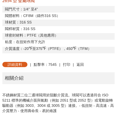
2654 型 金屬球閥
閥門尺寸：
1/4"
至
4"
閥體材料：
CF8M
（鑄件
316 SS
）
球材質：
316 SS
閥桿材質：
316 SS
球密封材料：
PTFE
（其他應用）
粘度：在扭矩作用下允許
℉
℉
℉
介質溫度：
-20
至
375
（
PTFE
），
450
（
TFM
）
詳細資料
|
點擊率：7545
|
打印
|
返回
相關介紹
不銹鋼材質二位二通球閥用於阻斷介質流。球閥可以透過符合
ISO
5211
標準的機械介面與氣動（例如
2051
型或
2052
型）或電動旋轉
驅動器（例如
3003
、
3004
或
3005
型）連接。
-
低扭矩
-
高流速
-
高
介質壓力
-
使用壽命長
-
易於維護