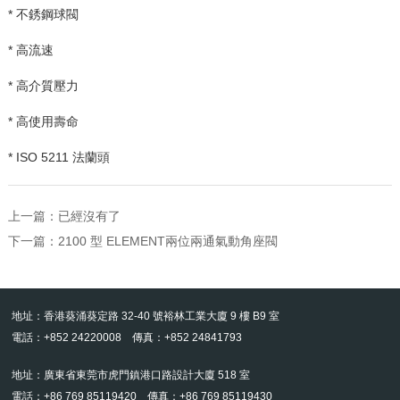
* 不銹鋼球閥
* 高流速
* 高介質壓力
* 高使用壽命
* ISO 5211
法蘭頭
上一篇：已經沒有了
下一篇：
2100 型 ELEMENT兩位兩通氣動角座閥
地址：香港葵涌葵定路 32-40 號裕林工業大廈 9 樓 B9 室
電話：+852 24220008 傳真：+852 24841793
地址：廣東省東莞市虎門鎮港口路設計大廈 518 室
電話：+86 769 85119420 傳真：+86 769 85119430