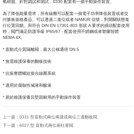
氧樹脂。針對調試和測試，
0330
配套有一個手動操作裝置。
為了降低能量需求，所有線圈可以配套一個電子功率降低裝置或者交
付脈衝規格產品。可以透過二進位或者
NAMUR
信號，對開關狀態進
行位置回饋。與符合
DIN EN 17301-803
形狀
A
要求的插頭配套使用
時，閥門滿足防護等級
IP65/67 -
配套使用不銹鋼或者塑膠殼體
NEMA 4X
。
* 直動式介質隔離閥，最大公稱通徑
DN 5
* 無需維護保養的翻板技術
* 抗振整體螺紋接合線圈系統
* 適用於腐蝕性堿液和酸液
* 易於維護保養且堅固耐用的手動操作裝置
上一篇：
0331 型直動式兩位兩通或兩位三通翻板閥
下一篇：
6027 型 直動式兩位兩柱塞閥