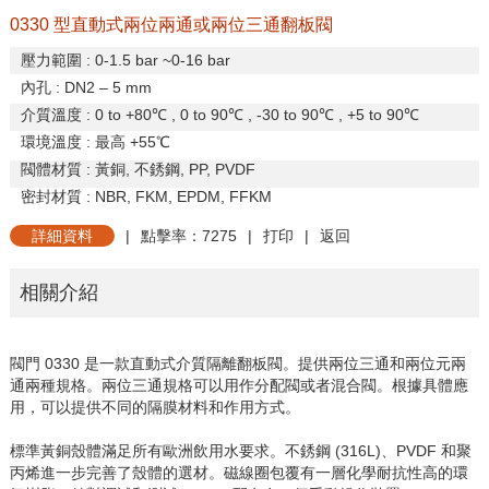
0330 型直動式兩位兩通或兩位三通翻板閥
壓力範圍
: 0-1.5 bar ~0-16 bar
內孔
: DN2 – 5 mm
介質溫度
: 0 to +80
℃
, 0 to 90
℃
, -30 to 90
℃
, +5 to 90
℃
環境溫度
:
最高
+55
℃
閥體材質
:
黃銅
,
不銹鋼
, PP, PVDF
密封材質
: NBR, FKM, EPDM, FFKM
詳細資料
|
點擊率：7275
|
打印
|
返回
相關介紹
閥門
0330
是一款直動式介質隔離翻板閥。提供兩位三通和兩位元兩
通兩種規格。兩位三通規格可以用作分配閥或者混合閥。根據具體應
用，可以提供不同的隔膜材料和作用方式。
標準黃銅殼體滿足所有歐洲飲用水要求。不銹鋼
(316L)
、
PVDF
和聚
丙烯進一步完善了殼體的選材。磁線圈包覆有一層化學耐抗性高的環