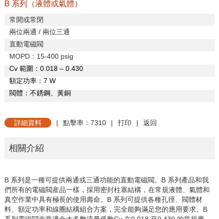
B 系列（液體或氣體）
常開或常閉
兩位兩通
/
兩位三通
直動電磁閥
MOPD
：
15-400 psig
C
v
範圍：
0.018 – 0.430
額定功率：
7 W
閥體：不銹鋼、黃銅
詳細資料
|
點擊率：7310
|
打印
|
返回
相關介紹
B
系列是一種可提供兩通或三通功能的直動電磁閥。
B
系列產品和我
們所有的電磁閥産品一樣，採用密封柱塞結構，在常規液體、氣體和
真空作業中具有極長的使用壽命。
B
系列可提供各種孔徑、閥體材
料、額定功率和線圈結構組合方案，完全能夠滿足您的應用要求。
B
系列電磁閥非常適合大多數流量係數
C
v
在
0.018
至
0.430
的常規應