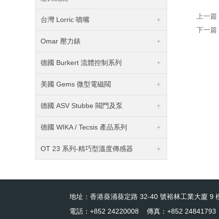
上一篇
台灣 Lorric 噴嘴
下一篇
Omar 壓力錶
德國 Burkert 流體控制系列
美國 Gems 微型電磁閥
德國 ASV Stubbe 閥門及泵
德國 WIKA / Tecsis 產品系列
OT 23 系列-精巧型溫度傳感器
地址：香港葵涌葵定路 32-40 號裕林工業大廈 9 樓
電話：+852 24220008 傳真：+852 24841793