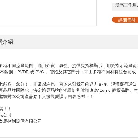
最高工作壓
詳細資料
關介紹
多種不同流量範圍，適用介質：氣體。提供雙指標顯示，用於指示流量範圍。
16 不銹鋼，PVDF 或 PVC 。管體及其它部分，可由多種不同材料組合
老顧客，您好！！非常感謝您一直以來對我司的鼎力支持。現獲臺灣通知
產品品牌國際化，決定將原品牌的流量計和噴嘴改為“
Lorric
”商標品牌。
繼續對本公司產品給予支援與愛護，由衷感謝！！
祺！！
馬有限公司
奧馬控制設備有限公司