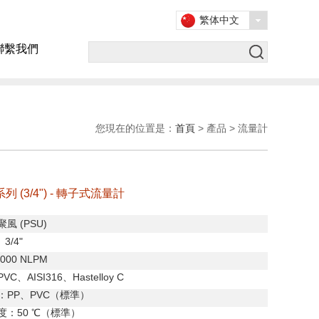
繁体中文
聯繫我們
您現在的位置是：
首頁
> 產品 > 流量計
 系列 (3/4") - 轉子式流量計
聚風
(PSU)
、
3/4"
000 NLPM
PVC
、
AISI316
、
Hastelloy C
：
PP
、
PVC
（標準）
度：
50
℃（標準）