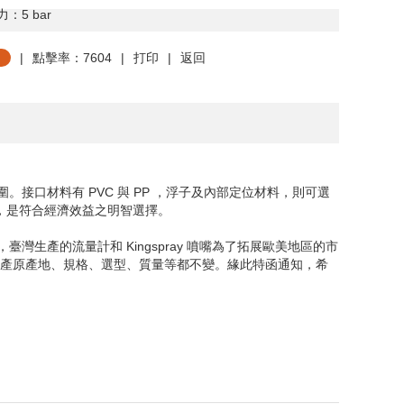
力：
5 bar
|
點擊率：7604
|
打印
|
返回
接口材料有 PVC 與 PP ，浮子及內部定位材料，則可選
而成，是符合經濟效益之明智選擇。
，臺灣生產的流量計和
Kingspray
噴嘴為了拓展歐美地區的市
生產原產地、規格、選型、質量等都不變。緣此特函通知，希