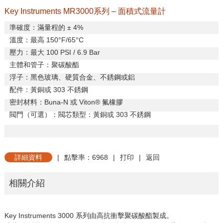
Key Instruments MR3000系列 – 面積式流量計
準確度：滿量程的 ± 4%
溫度：最高 150°F/65°C
壓力：最大 100 PSI / 6.9 Bar
主體和管子：聚碳酸酯
浮子：黑色玻璃、硬質合金、不銹鋼或鋁
配件：黃銅或 303 不銹鋼
密封材料：Buna-N 或 Viton® 氟橡膠
閥門（可選）：閥芯類型：黃銅或 303 不銹鋼
詳細資料
|
點擊率：6968
|
打印
|
返回
相關介紹
Key Instruments 3000 系列由高抗衝擊聚碳酸酯製成。