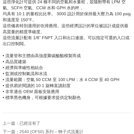
這些淨化計可提供 24 種不同的空氣和水量程，並隨附帶有 LPM 空
氣、SCFH 空氣、CCM 水和 GPH 水的秤，
均具有 10:1 的量程比比率。 3000 設計用於保持最大壓力為 100 psig
和溫度至 150°F。
這些儀表特別適用於吹掃應用。這些經濟設計的單位被設計成提供最
高質量的精度準確度。
這些流量計配有 1/8” FNPT 入口和出口連接。可以指定可選的入口或
出口控制閥。
• 流量管和主體由高強度聚碳酸酯模製而成
• 高品質建築
• 經濟與準確性相結合
• 監測或控制氣流和水流
• 流量範圍：空氣 50 CCM 至 100 LPM；水 4 CCM 至 40 GPH
• 提供易於閱讀的 10:1 旋轉直讀刻度
• 非常適合 OEM 面板安裝應用
• 標準黑色機身，可根據要求提供定制顏色
上一篇：已經沒有了
下一篇：
2540 (OF50) 系列 – 轉子式流量計