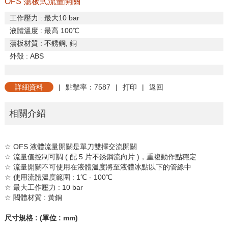
OFS 蕩板式流量開關
工作壓力
:
最大
10 bar
液體溫度
:
最高
100
℃
蕩板材質
:
不銹鋼
,
銅
外殼
: ABS
詳細資料
|
點擊率：7587
|
打印
|
返回
相關介紹
☆
OFS
液體流量開關是單刀雙擇交流開關
☆
流量值控制可調
(
配
5
片不銹鋼流向片
)
，重複動作點穩定
☆
流量開關不可使用在液體溫度將至液體冰點以下的管線中
☆
使用流體溫度範圍
: 1
℃
- 100
℃
☆
最大工作壓力
: 10 bar
☆
閥體材質
:
黃銅
尺寸規格
: (
單位
: mm)