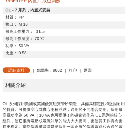
179566 (PP 內置) - 液位開關
OL - 7
系列，內置式安裝
材質：
PP
接口：
M 16
最高工作壓力：
3 bar
最高工作溫度：
70
℃
功率：
50 VA
比重：
0.58
詳細資料
|
點擊率：9862
|
打印
|
返回
相關介紹
OL 系列採用美國或英國優質磁簧管所製造，具備高穩定性和堅固耐用
的特質。可提供空心或實心兩種浮球，適用於不同場合使用。採用最
高電功率為 50 VA ( 10 VA 也可提供 ) 的磁簧管作為 OL 系列的核心
組件，使它抵御電壓或電流沖擊的能力大大提高，更使其工作壽命更
長更穩定。當然保護磁簧管是應採用一套正確的保護電路和合適的電