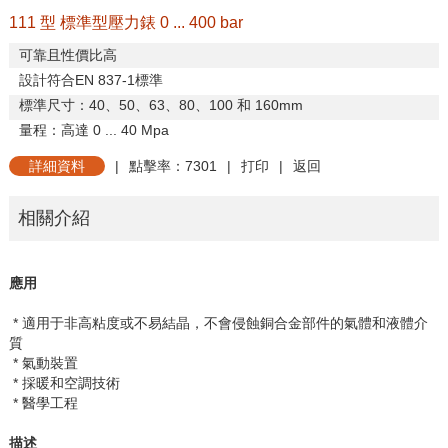
111 型 標準型壓力錶 0 ... 400 bar
可靠且性價比高
設計符合
EN 837-1
標準
標準尺寸：
40
、
50
、
63
、
80
、
100
和
160mm
量程：高達
0 ... 40 Mpa
詳細資料
|
點擊率：7301
|
打印
|
返回
相關介紹
應用
* 適用于非高粘度或不易結晶，不會侵蝕銅合金部件的氣體和液體介
質
* 氣動裝置
* 採暖和空調技術
* 醫學工程
描述