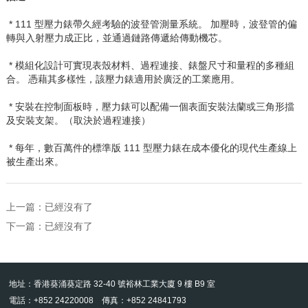
* 111
型壓力錶帶久經考驗的波登管測量系統。
加壓時，波登管的偏
轉與入射壓力成正比，並通過鏈路傳遞給傳動機芯。
* 模組化設計可實現表殼材料、過程連接、錶盤尺寸和量程的多種組
合。
憑藉其多樣性，該壓力錶適用於廣泛的工業應用。
* 安裝在控制面板時，壓力錶可以配備一個表面安裝法蘭或三角形擋
及安裝支架。（取決於過程連接）
* 每年，數百萬件的標準版
111
型壓力錶在成本優化的現代生產線上
被生產出來。
上一篇：已經沒有了
下一篇：已經沒有了
地址：香港葵涌葵定路 32-40 號裕林工業大廈 9 樓 B9 室
電話：+852 24220008 傳真：+852 24841793