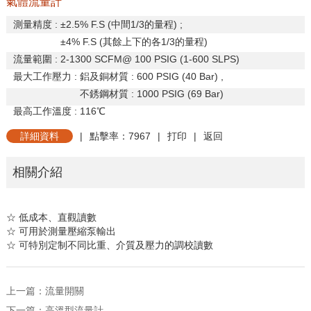
氣體流量計
測量精度
:
±
2.5% F.S (
中間
1/3
的量程
) ;
±
4% F.S (
其餘上下的各
1/3
的量程
)
流量範圍
: 2-1300 SCFM@ 100 PSIG (1-600 SLPS)
最大工作壓力
:
鋁及銅材質
: 600 PSIG (40 Bar) ,
不銹鋼材質
: 1000 PSIG (69 Bar)
最高工作溫度
: 116
℃
詳細資料
|
點擊率：7967
|
打印
|
返回
相關介紹
☆
低成本、直觀讀數
☆ 可用於測量壓縮泵輸出
☆
可特別定制不同比重、介質及壓力的調校讀數
上一篇：
流量開關
下一篇：
高溫型流量計