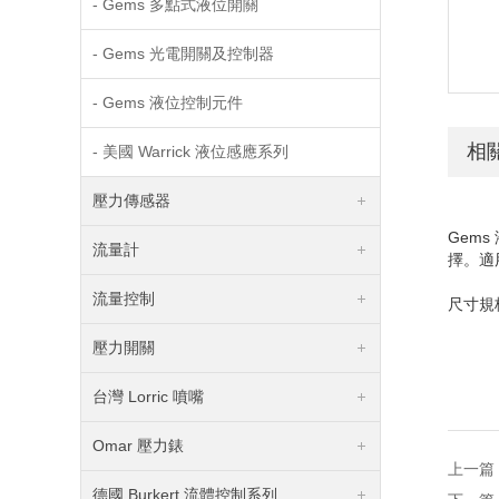
- Gems 多點式液位開關
- Gems 光電開關及控制器
- Gems 液位控制元件
相
- 美國 Warrick 液位感應系列
壓力傳感器
Gem
流量計
擇。適
流量控制
尺寸規格
壓力開關
台灣 Lorric 噴嘴
Omar 壓力錶
上一篇
德國 Burkert 流體控制系列