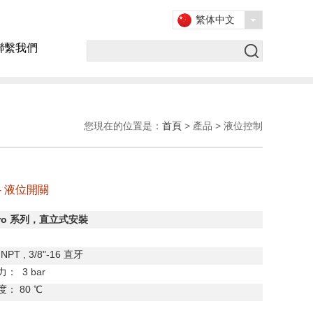
繁体中文
聯繫我們
您現在的位置是：
首頁
> 產品 > 液位控制
o - 液位開關
ro
系列，直立式安裝
NPT , 3/8"-16
直牙
力：
3 bar
度：
80
℃