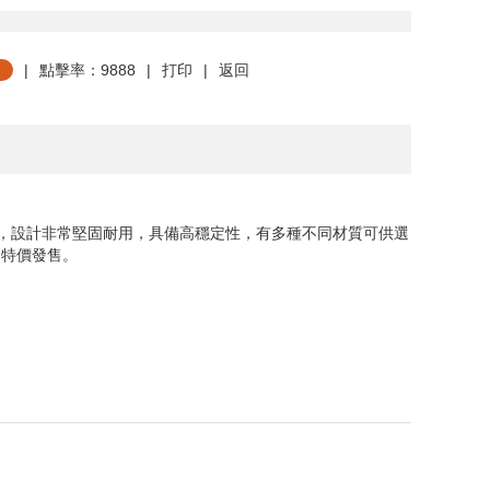
|
點擊率：9888
|
打印
|
返回
封，設計非常堅固耐用，具備高穩定性，有多種不同材質可供選
 特價發售。