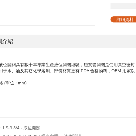
詳細資料
關介紹
s 液位開關具有數十年專業生產液位開關經驗，磁簧管開關是使用真空密
用于水、油及其它化學溶劑。部份材質更有 FDA 合格物料，OEM 用家以
 (單位 : mm)
：
LS-3 3/4 - 液位開關