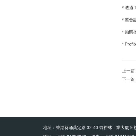
* 透過
* 整
* 動
* Prof
上一篇
下一篇
地址：香港葵涌葵定路 32-40 號裕林工業大廈 9 樓