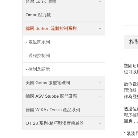
台灣 Lorric 噴嘴
Omar 壓力錶
德國 Burkert 流體控制系列
相
- 電磁閥系列
- 過程控制閥
堅固耐
- 控制及顯示
也可以
美國 Gems 微型電磁閥
數位電
匯流排
德國 ASV Stubbe 閥門及泵
作為歷
透過位
德國 WIKA / Tecsis 產品系列
程序控
回應，
OT 23 系列-精巧型溫度傳感器
* 緊