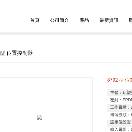
首頁
公司簡介
產品
最新資訊
2 型 位置控制器
8792 型 
主體：鋁塑
密封：
EPD
工作電壓：
殘留波紋：
設定值設置
輸入電阻：