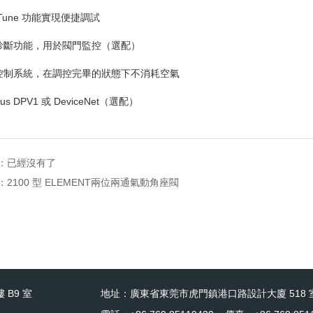
Tune
功能實現便捷調試
合診斷功能，用於閥門監控（選配）
態控制系統，在調控完畢的狀態下不消耗空氣
ibus DPV1
或
DeviceNet
（選配）
：已經沒有了
：
2100 型 ELEMENT兩位兩通氣動角座閥
 B9 室
地址：廣東省東莞市虎門鎮港口路設計大廈 518 