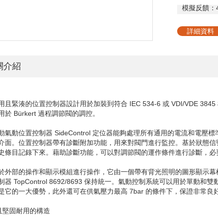
模擬反饋：
詳細資料
關介紹
用且緊湊的位置控制器設計用於加裝到符合
IEC 534-6
或
VDI/VDE 3845
用於
Bürkert
過程調節閥的調控。
動氣動位置控制器
SideControl
定位器能夠處理所有通用的電流和電壓標
介面。位置控制器帶有診斷附加功能，用來對閥門進行監控。基於狀態信
史條目記錄下來。藉助診斷功能，可以對調節閥的運作條件進行診斷，必
於外部的操作和顯示模組進行操作，它由一個帶有背光照明的圖形顯示幕
制器
TopControl 8692/8693
保持統一。氣動控制系統可以用於單動和雙
是它的一大優勢，此外還可在供氣壓力最高
7bar
的條件下，保證非常良
湊且堅固耐用的構造