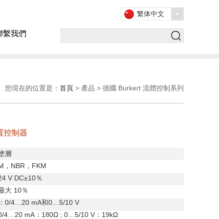
繁体中文
聯繫我們
您現在的位置是：
首頁
> 產品 > 德國 Burkert 流體控制系列
位置控制器
塗層
M
，
NBR
，
FKM
24 V DC
±
10
％
最大
10
％
：
0/4
…
20 mA
和
0
…
5/10 V
0/4
…
20 mA
：
180Ω ; 0
…
5/10 V
：
19kΩ