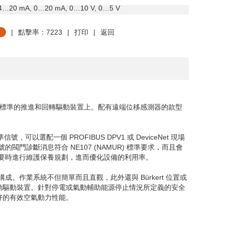
4
…
20 mA, 0
…
20 mA, 0
…
10 V, 0
…
5 V
|
點擊率：7223
|
打印
|
返回
標準的推進和回轉驅動裝置上。配有遠端位移感測器的款型
準信號，可以選配一個
PROFIBUS DPV1
或
DeviceNet
現場
號的閥門診斷消息符合
NE107 (NAMUR)
標準要求，而且會
要時進行維護保養規劃，進而優化設備的利用率。
構成。作業系統不但簡單而且直觀，此外還與
Bürkert
位置或
動驅動裝置。針對停電或氣動輔助能源停止情況所定義的安全
好的有效空氣動力性能。