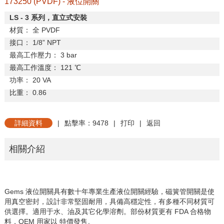
173250 (PVDF) - 液位開關
LS - 3
系列，直立式安裝
材質：
全
PVDF
接口：
1/8
”
NPT
最高工作壓力：
3 bar
最高工作溫度：
121
℃
功率：
20 VA
比重：
0.86
詳細資料
|
點擊率：9478
|
打印
|
返回
相關介紹
Gems 液位開關具有數十年專業生產液位開關經驗，磁簧管開關是使
用真空密封，設計非常堅固耐用，具備高穩定性，有多種不同材質可
供選擇。適用于水、油及其它化學溶劑。部份材質更有 FDA 合格物
料，OEM 用家以 特價發售。