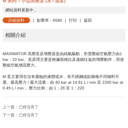
M 系列 – 小型高壓泵 (水 / 油泵)
網站資料更新中...
詳細資料
|
點擊率：6580
|
打印
|
返回
相關介紹
MAXIMATOR
高壓泵及增壓器是由純氣驅動，所需壓縮空氣壓力由
1
bar - 10 bar
。其原理主要是根據面積比及連續往返的增壓動作，而使
壓縮空氣增高壓力。
M
泵主要用在沒有腐蝕的液體或水，有不銹鋼或鋁兩種不同物料可
選。最高壓力
/
最大流量：由
40 bar at 14.81 L / min
至
2200 bar at
0.49 L / min
。壓力比例：由
1
：
28
至
1
：
220
上一篇：已經沒有了
下一篇：已經沒有了