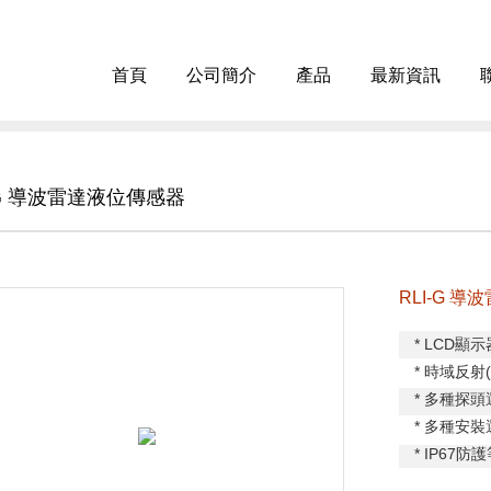
首頁
公司簡介
產品
最新資訊
-G 導波雷達液位傳感器
RLI-G 
* LCD
顯示
* 時域反射
* 多種探
* 多種安裝
* IP67
防護