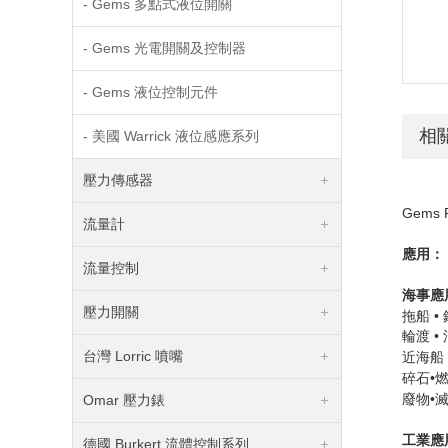
- Gems 多點式液位開關
- Gems 光電開關及控制器
- Gems 液位控制元件
相
- 美國 Warrick 液位感應系列
壓力傳感器
Gems 
流量計
應用：
流量控制
海事應
壓力開關
拖船
•
輪渡
•
台灣 Lorric 噴嘴
近海船
碎石•
廢物•
Omar 壓力錶
工業應
德國 Burkert 流體控制系列