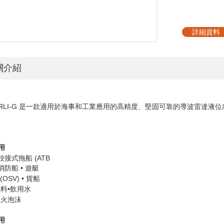
詳細資料
關介紹
RLI-G
是一款適用於海事和工業應用的高精度、堅固可靠的導波雷達液位
用
鉸接式拖船
(ATB
消防船
•
遊艇
(OSV) •
貨船
燃料•飲用水
滅火泡沫
用