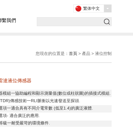
繁体中文
聯繫我們
您現在的位置是：
首頁
> 產品 > 液位控制
導波雷達液位傳感器
器模組一協助編程和顯示測量值
(
數位或柱狀圖
)
的插接式模組
.
(TDR)
傳感技術一
RLI
脈衝以光速發送至探頭
.
頭選項一適合具有不同介電常數
(
低至
1.4)
的廣泛液體
.
選項
-
適合廣泛的應用
.
等級一耐受嚴苛的環境條件
.