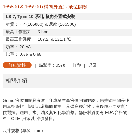
165800 & 165900 (橫向外置) - 液位開關
LS-7, Type 10
系列
,
橫向外置式安裝
材質：
PP (165800) &
尼龍
(165900)
最高工作壓力：
3 bar
最高工作溫度：
107.2
& 121.1
℃
功率：
20 VA
比重：
0.55 & 0.65
詳細資料
|
點擊率：9578
|
打印
|
返回
相關介紹
Gems 液位開關具有數十年專業生產液位開關經驗，磁簧管開關是使
用真空密封，設計非常堅固耐用，具備高穩定性，有多種不同材質可
供選擇。適用于水、油及其它化學溶劑。部份材質更有 FDA 合格物
料，OEM 用家以 特價發售。
尺寸規格 (單位 : mm)