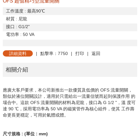
OFS 超值精巧型流量開關
工作溫度
:
最高
90
℃
材質
:
尼龍
接口
: G1/2"
電功率
: 50 VA
詳細資料
|
點擊率：7750
|
打印
|
返回
相關介紹
應廣大客戶要求，本公司新推出一款優質及低價的
OFS
流量開關，
類似於液位開關設計，適用於只需給出一流量信號而起到保護作用
的
場合中。這款
OFS
流量開關的材料為尼龍，接口為
G 1/2 "
，溫
度可
達
90
℃，採用電功率為
50 VA
的磁簧管作為核心組件，使其
工作壽
命更長更穩定，可用於氣體或體。
尺寸規格
: (
單位
: mm)