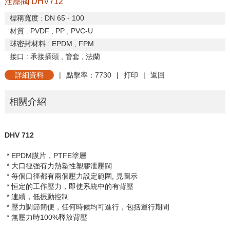
泄壓閥 DHV712
標稱寬度
: DN 65 - 100
材質
: PVDF , PP , PVC-U
球密封材料
: EPDM , FPM
接口
:
承接插頭
,
管套
,
法蘭
詳細資料
|
點擊率：7730
|
打印
|
返回
相關介紹
DHV 712
* EPDM
膜片，
PTFE
塗層
* 大口徑強有力熱塑性塑膠泄壓閥
* 每個口徑都有兩個壓力設定範圍
,
見圖示
* 恒定的工作壓力，即使系統中的有背壓
* 連續，低振動控制
* 壓力調節簡便，任何時候均可進行，包括運行期間
* 無壓力時
100%
釋放背壓