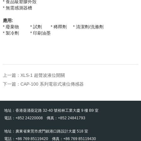
* 食品級塑膠外殼
* 無需感測器槽
應用
:
* 廢棄物
* 試劑
* 稀釋劑
* 清潔劑
/
洗滌劑
* 製冷劑 *
印刷油墨
上一篇：
XLS-1 超聲波液位開關
下一篇：
CAP-100 系列電容式液位傳感器
地址：香港葵涌葵定路 32-40 號裕林工業大廈 9 樓 B9 室
電話：+852 24220008 傳真：+852 24841793
地址：廣東省東莞市虎門鎮港口路設計大廈 518 室
電話：+86 769 85119420 傳真：+86 769 85119430