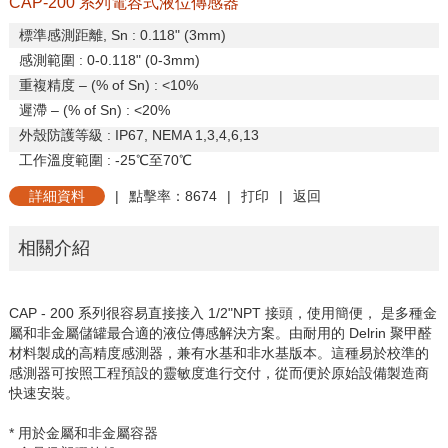
CAP-200 系列電容式液位傳感器
標準感測距離
, Sn : 0.118" (3mm)
感測範圍
: 0-0.118" (0-3mm)
重複精度
– (% of Sn) : <10%
遲滯
– (% of Sn) : <20%
外殼防護等級
: IP67, NEMA 1,3,4,6,13
工作溫度範圍
: -25
℃至
70
℃
詳細資料
|
點擊率：8674
|
打印
|
返回
相關介紹
CAP - 200
系列很容易直接接入
1/2"NPT
接頭，使用簡便，
是多種金
屬和非金屬儲罐最合適的液位傳感解決方案。由耐用的
Delrin
聚甲醛
材料製成的高精度感測器，兼有水基和非水基版本。這種易於校準的
感測器可按照工程預設的靈敏度進行交付，從而便於原始設備製造商
快速安裝。
* 用於金屬和非金屬容器