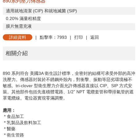
890系列壓力傳感器
適用就地清潔
(CIP)
和就地滅菌
(SIP)
0.20%
滿量程精度
膜片無需充液
詳細資料
|
點擊率：7993
|
打印
|
返回
相關介紹
890
系列符合
美國3A
衛生設計標準，全密封的結構可承受外部的高沖
洗壓力。傳感器封裝於不銹鋼外殼內，對衝擊、振動等惡劣環境極不
敏感。
tri-clover
型衛生壓力介面允許傳感器直接以
CIP
、
SIP
方式安
裝。其他部件包括先進積體電路、
1/2” NPT
電纜套管和帶排氣管的遮
罩電纜線。電位器實現零滿調整。
應用：
* 食品加工
* 乳製品及飲料加工
* 醫藥
* 衛生管路