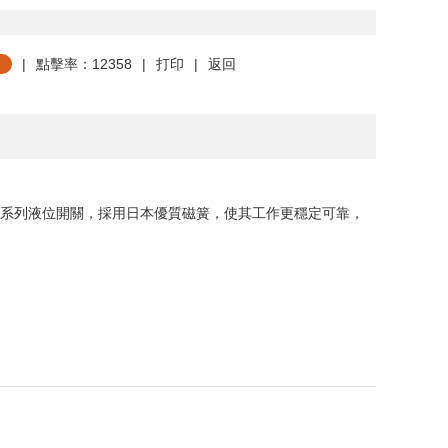
|
點擊率：12358
|
打印
|
返回
系列液位開關，採用日本優質磁簧，使其工作更穩定可靠，