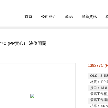
首頁
公司簡介
產品
最新資訊
77C (PP實心) - 液位開關
139277C 
OLC - 3
系
材
質：
PP
接
口：
M 8
最高工作壓
最高工作溫
功
率：
50 