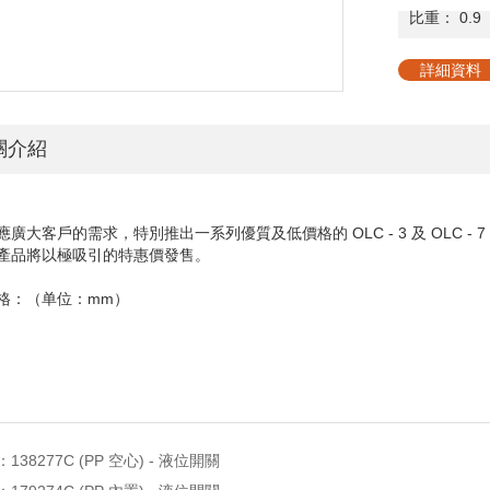
比
重：
0.9
詳細資料
關介紹
應廣大客戶的需求，特別推出一系列優質及低價格的
OLC - 3
及
OLC - 7
產品將以極吸引的特惠價發售。
格：（单位：
mm
）
：
138277C (PP 空心) - 液位開關