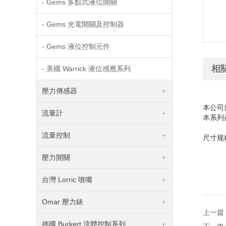
- Gems 多點式液位開關
- Gems 光電開關及控制器
- Gems 液位控制元件
相
- 美國 Warrick 液位感應系列
壓力傳感器
本公司
流量計
本系列
流量控制
尺寸规
壓力開關
台灣 Lorric 噴嘴
Omar 壓力錶
上一篇
德國 Burkert 流體控制系列