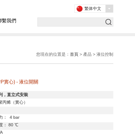
繁体中文
聯繫我們
您現在的位置是：
首頁
> 產品 > 液位控制
(PP實心) - 液位開關
列，直立式安裝
聚丙烯（實心）
力：
4 bar
度：
80
℃
VA