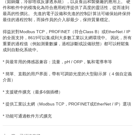
（如鍋爐，冷卻塔或反滲透系統），以及食品和製藥廠的應用上。
硬
件和軟件中的模塊化為符合應用程序提供了高度的靈活性，從而達到
最高的性價比。
先進的電子設備和先進的控制計算法可確保始終保持
最佳的過程控制，而操作員的介入卻最少，保持質量穩定。
得益於對
Modbus TCP
，
PROFINET
（符合
Class B
）或
EtherNet / IP
的全面支持，
8619
可以集成到大多數工業以太網環境中。
因此，所有
重要的過程值（例如測量數據，過程診斷或設備狀態）都可以輕鬆集
成到自動化系統中。
* 與最常用的傳感器兼容：流量，
pH / ORP
，氯和電導率等
* 簡單、直觀的用戶界面，帶有可調節光度的大型顯示屏（４個自定義
介面）
* 支援硬件擴充（最多
6
個插槽）
* 提供工業以太網（
Modbus TCP
，
PROFINET
或
EtherNet / IP
）選項
* 功能可通過軟件方式擴充