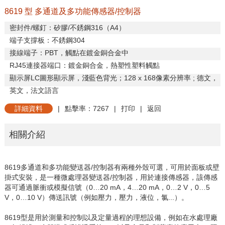
8619 型 多通道及多功能傳感器/控制器
密封件
/
螺釘：矽膠
/
不銹鋼
316
（
A4
）
端子支撐板：不銹鋼
304
接線端子：
PBT
，觸點在鍍金銅合金中
RJ45
連接器端口：鍍金銅合金，熱塑性塑料觸點
顯示屏
LC
圖形顯示屏，淺藍色背光；
128 x 168
像素分辨率
;
德文，
英文，法文
語言
詳細資料
|
點擊率：7267
|
打印
|
返回
相關介紹
8619
多通道和多功能變送器
/
控制器有兩種外殼可選，可用於面板或壁
掛式安裝，是一種微處理器變送器
/
控制器，用於連接傳感器，該傳感
器可通過脈衝或模擬信號（
0
…
20 mA
，
4
…
20 mA
，
0
…
2 V
，
0
…
5
V
，
0
…
10 V
）傳送訊號（例如壓力，壓力，液位，氯
...
）。
8619
型是用於測量和控制以及定量過程的理想設備，例如在水處理廠