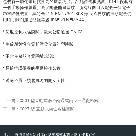
包覆有一層化學耐抗性高的環氧樹脂。針對調試和測試，
0142
配套有
一個手動操作裝置。為了降低能量需求，所有線圈可以配套一個電子
功率降低裝置。與符合
DIN EN 17301-803
形狀
A
要求的插頭配套使
用時，閥門滿足防護等級
IP65
和
NEMA 4X
。
* 伺服控制式隔膜閥，最大公稱通徑
DN 63
* 用於腐蝕性介質和污染介質的塑膠閥
* 不含金屬的介質隔離式設計
* 易於維護保養的手動操作裝置
* 透過位置回饋器實現開關安全性
上一篇：
0331 型直動式兩位兩通或兩位三通翻板閥
下一篇：
6027 型 直動式兩位兩柱塞閥
地址：香港葵涌葵定路 32-40 號裕林工業大廈 9 樓 B9 室