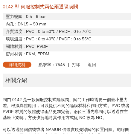
0142 型 伺服控制式兩位兩通隔膜閥
壓力範圍
: 0.5 - 6 bar
內孔
: DN15 – 50 mm
介質溫度
: PVC : 0 to 50
℃
/ PVDF : 0 to 70
℃
環境溫度
: PVC : 0
to 40
℃
/ PVDF : 0 to 55
℃
閥體材質
: PVC, PVDF
密封材質
: FKM, EPDM
詳細資料
|
點擊率：7545
|
打印
|
返回
相關介紹
閥門
0142
是一款伺服控制式隔膜閥。閥門工作時需要一個最小壓力
差。根據具體應用，可以提供不同的隔膜材料和作用方式。
PVC
或者
PVDF
材質的殼體使得產品更加完善。兩位三通先導閥可以透過在主
基座上旋轉，方便快捷地將其作用方式從
NC
改為
NO
。
可以透過開關信號或者
NAMUR
信號實現先導閥的位置回饋。磁線圈